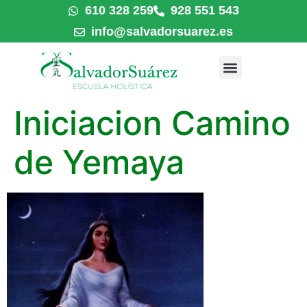
610 328 259
928 551 543
info@salvadorsuarez.es
Iniciacion Camino
de Yemaya