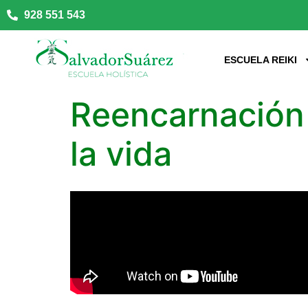
928 551 543
ESCUELA REIKI
Reencarnación
la vida