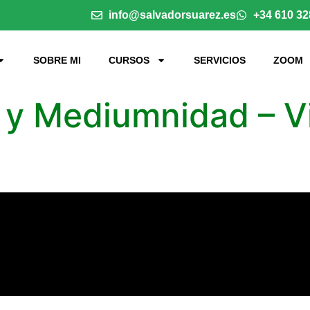
info@salvadorsuarez.es
+34 610 32
SOBRE MI
CURSOS
SERVICIOS
ZOOM
 y Mediumnidad – V