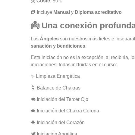
💰
Coste:
50 €
📘 Incluye
Manual
y
Diploma acreditativo
👼 Una conexión profunda
Los
Ángeles
son nuestros más fieles e insepara
sanación y bendiciones
.
Esta iniciación no es la excepción: al recibirla,
iniciaciones, todas incluidas en el curso:
✨ Limpieza Energética
🌀 Balance de Chakras
👁️ Iniciación del Tercer Ojo
👑 Iniciación del Chakra Corona
💗 Iniciación del Corazón
🕊️ Iniciación Angélica